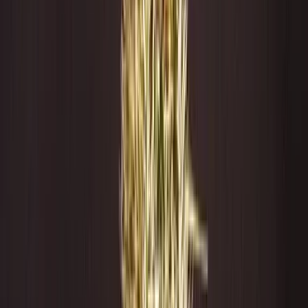
Strains