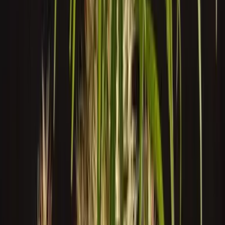
Strains
Sativa Strains
Indica Strains
Hybrid Strains
Standorte