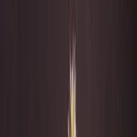
Zum Hauptinhalt springen
Weed.de: Cannabis Medizin, CBD
Dein Cannabis Kompass
Ansehen