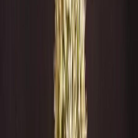
Ärzte