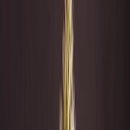
Standort wählen
-
Versandart wählen