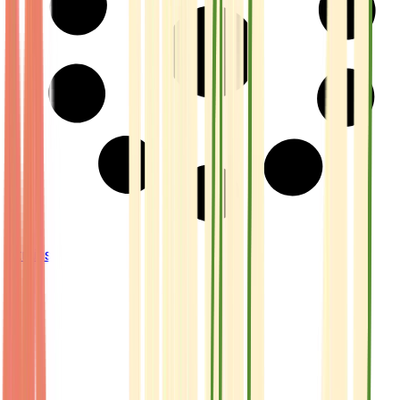
Strains