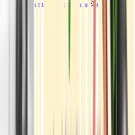
Strains
Sativa Strains
Indica Strains
Hybrid Strains
Standorte