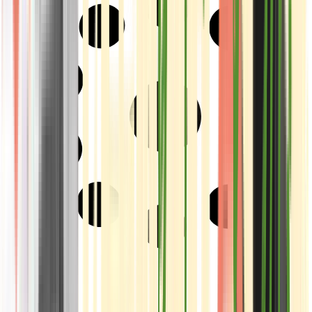
Strains