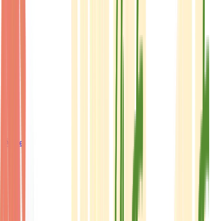
Ärzte