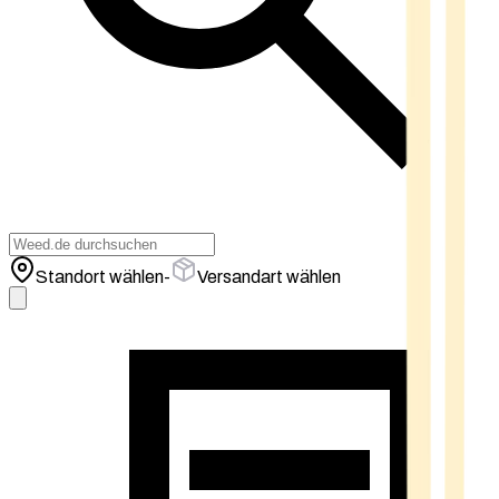
Standort wählen
-
Versandart wählen