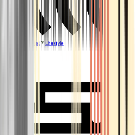
Vaping & Dabbing
Lifestyle