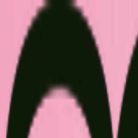
Zum Hauptinhalt springen
Weed.de: Cannabis Medizin, CBD
Dein Cannabis Kompass
Ansehen