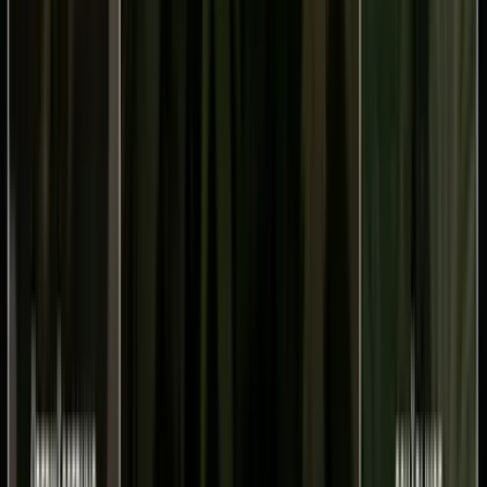
Vaping & Dabbing
Lifestyle