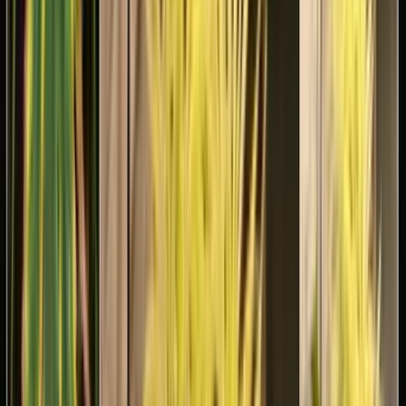
Strains