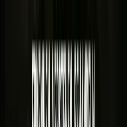
Strains