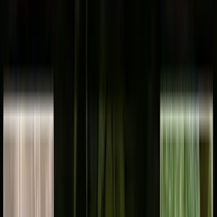
Strains
Sativa Strains
Indica Strains
Hybrid Strains
Standorte