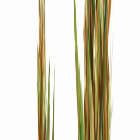
Strains