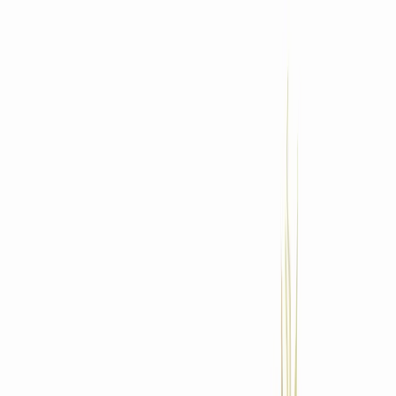
Standort wählen
-
Versandart wählen