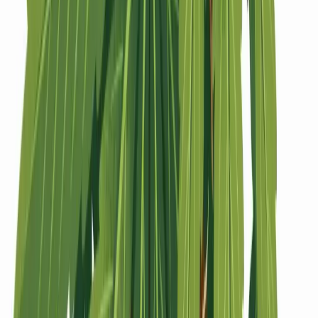
Strains
Sativa Strains
Indica Strains
Hybrid Strains
Standorte