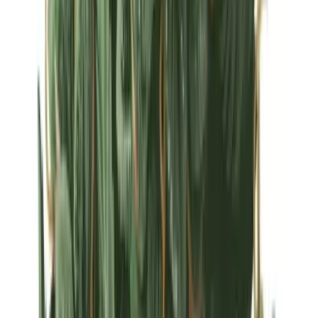
Strains