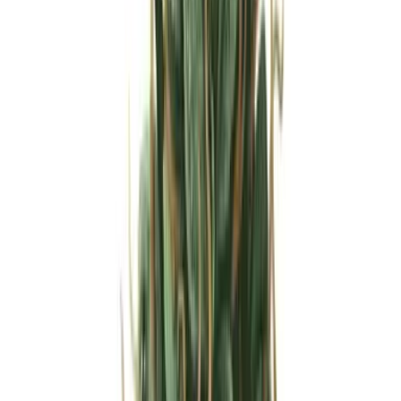
Strains