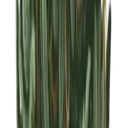
Strains
Sativa Strains
Indica Strains
Hybrid Strains
Standorte