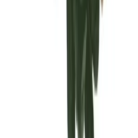
Vaping & Dabbing
Lifestyle