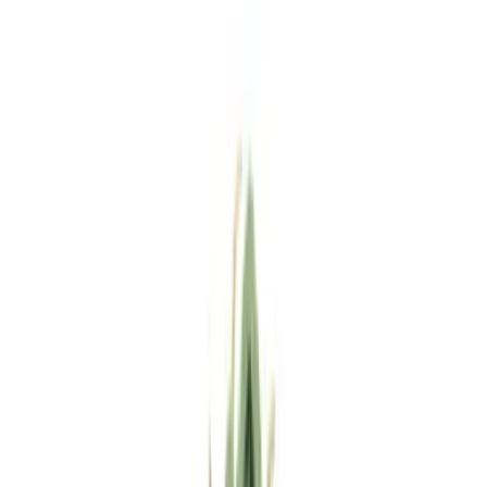
Standort wählen
-
Versandart wählen