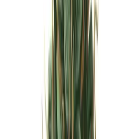
Strains