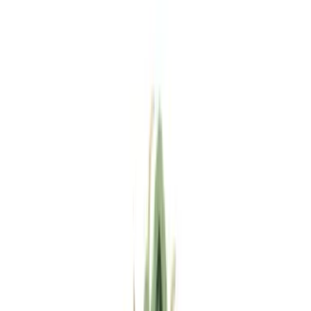
Standort wählen
-
Versandart wählen