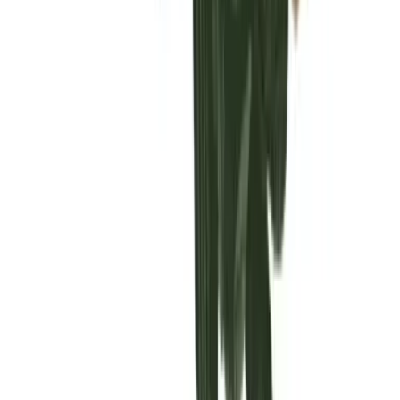
Vaping & Dabbing
Lifestyle