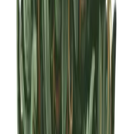
Strains
Sativa Strains
Indica Strains
Hybrid Strains
Standorte