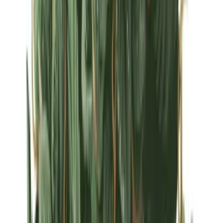
Strains