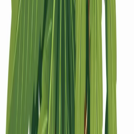
Strains
Sativa Strains
Indica Strains
Hybrid Strains
Standorte