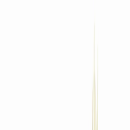
Standort wählen
-
Versandart wählen