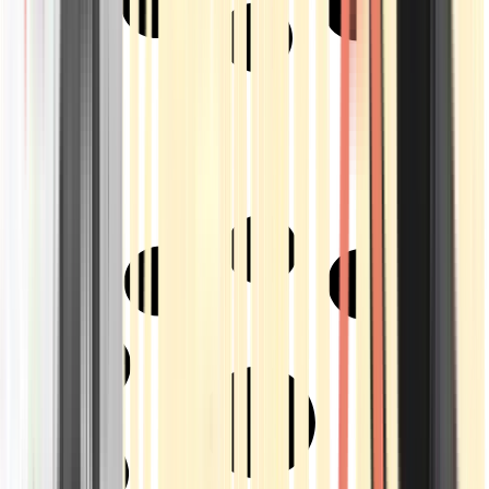
Strains