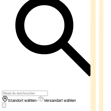
Standort wählen
-
Versandart wählen