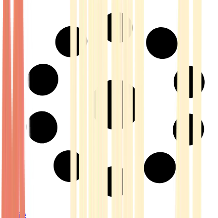
Strains