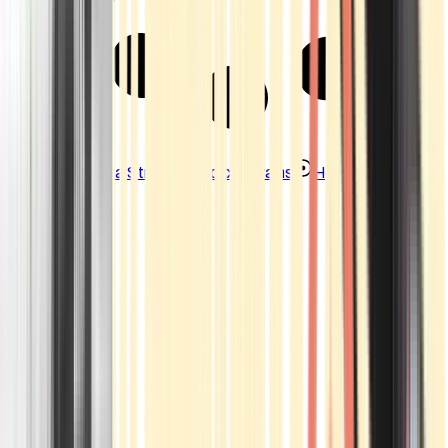
Strains
Sativa Strains
Indica Strains
Hybrid Strains
Standorte