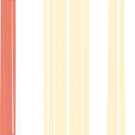
Ärzte