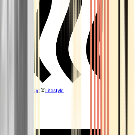
Vaping & Dabbing
Lifestyle