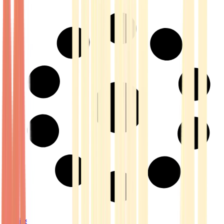
Strains