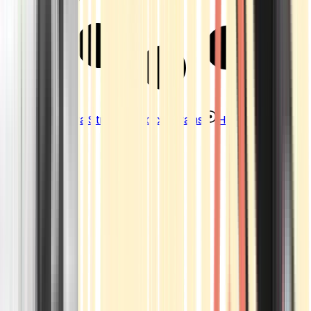
Strains
Sativa Strains
Indica Strains
Hybrid Strains
Standorte