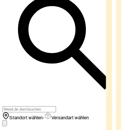
Standort wählen
-
Versandart wählen