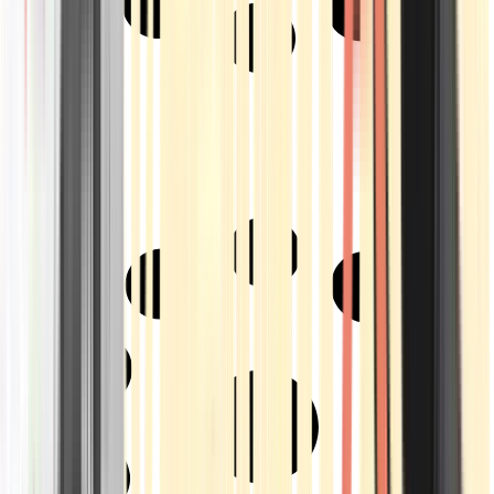
Strains