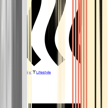
Vaping & Dabbing
Lifestyle