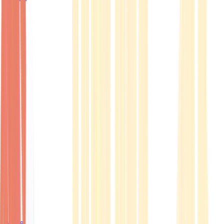
Ärzte