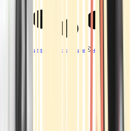
Strains
Sativa Strains
Indica Strains
Hybrid Strains
Standorte