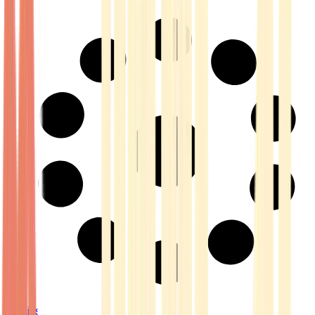
Strains