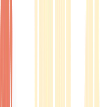
Ärzte