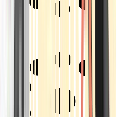
Strains