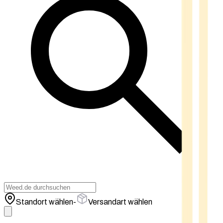
Standort wählen
-
Versandart wählen