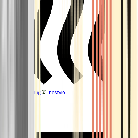
Vaping & Dabbing
Lifestyle