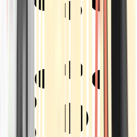
Strains