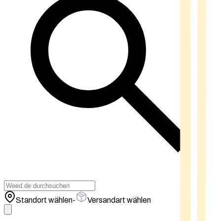
Standort wählen
-
Versandart wählen