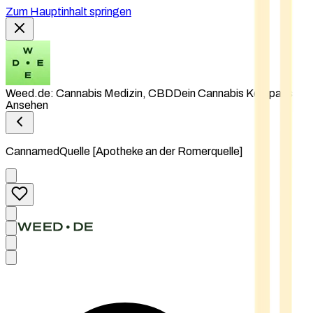
Zum Hauptinhalt springen
Weed.de: Cannabis Medizin, CBD
Dein Cannabis Kompass
Ansehen
CannamedQuelle [Apotheke an der Romerquelle]