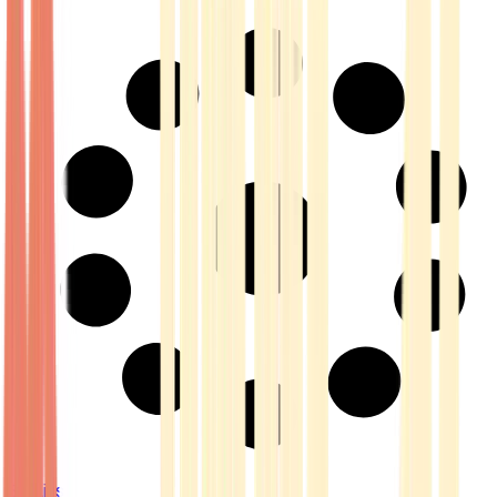
Strains