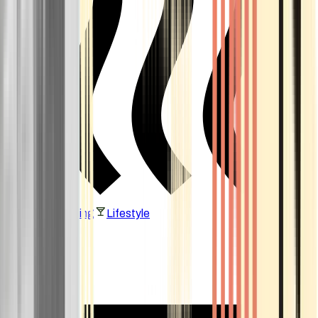
Vaping & Dabbing
Lifestyle