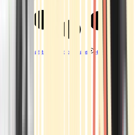
Strains
Sativa Strains
Indica Strains
Hybrid Strains
Standorte