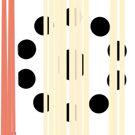
Strains