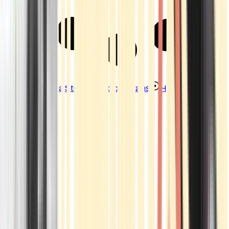
Strains
Sativa Strains
Indica Strains
Hybrid Strains
Standorte