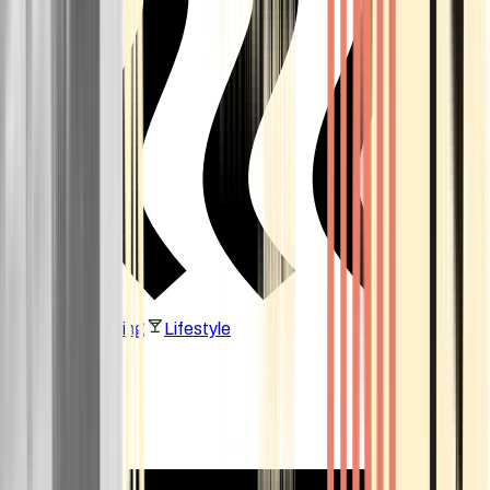
Vaping & Dabbing
Lifestyle