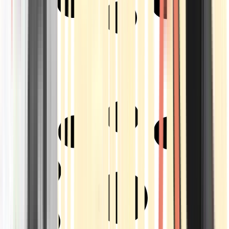
Strains