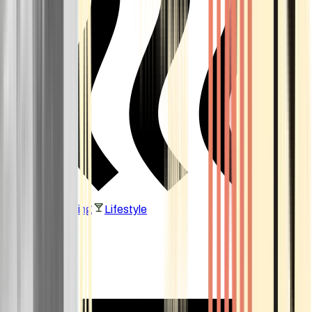
Vaping & Dabbing
Lifestyle