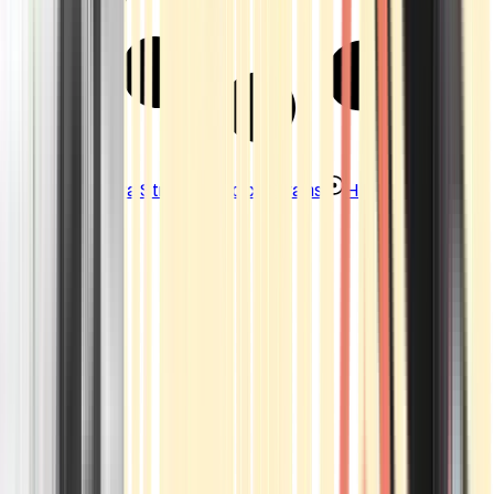
Strains
Sativa Strains
Indica Strains
Hybrid Strains
Standorte