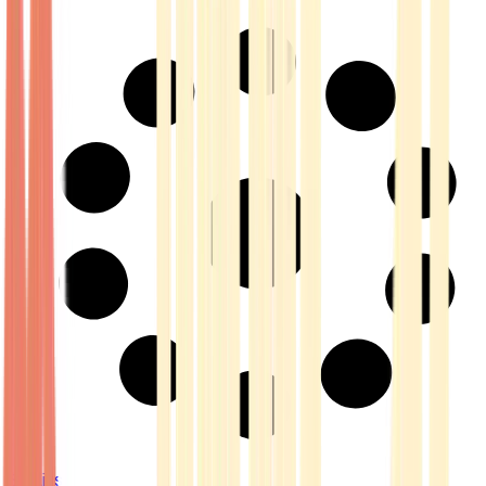
Strains