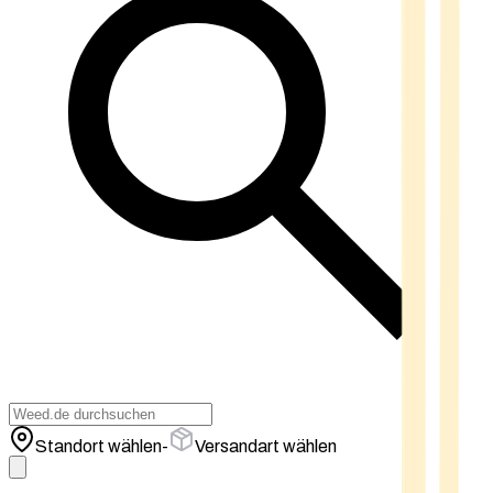
Standort wählen
-
Versandart wählen