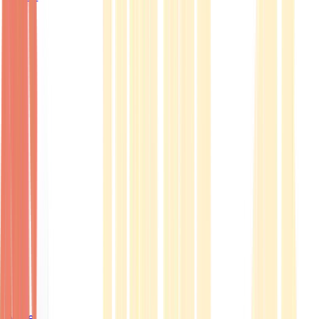
Ärzte