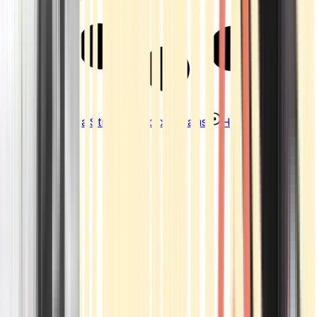
Strains
Sativa Strains
Indica Strains
Hybrid Strains
Standorte