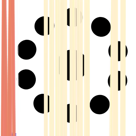
Strains