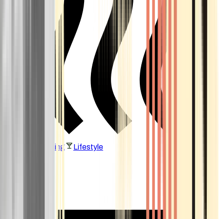
Vaping & Dabbing
Lifestyle