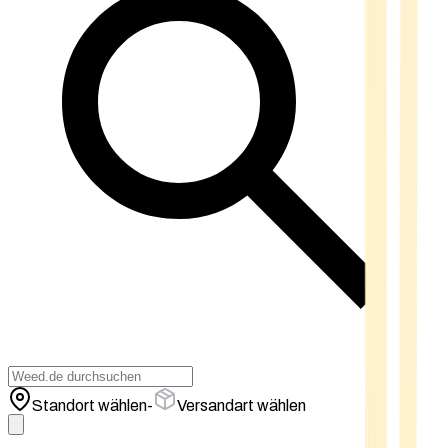
Standort wählen
-
Versandart wählen