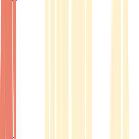
Ärzte