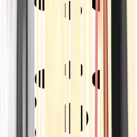
Strains