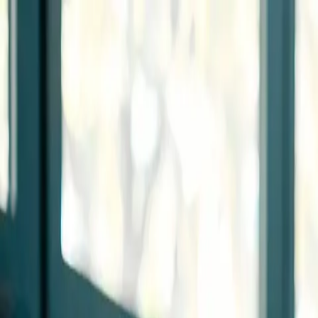
Zum Hauptinhalt springen
Weed.de: Cannabis Medizin, CBD
Dein Cannabis Kompass
Ansehen
Cannabis Vital Apotheke (Rosen Apotheke im Center Hattersh