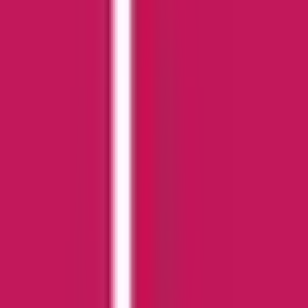
Strains
Sativa Strains
Indica Strains
Hybrid Strains
Standorte