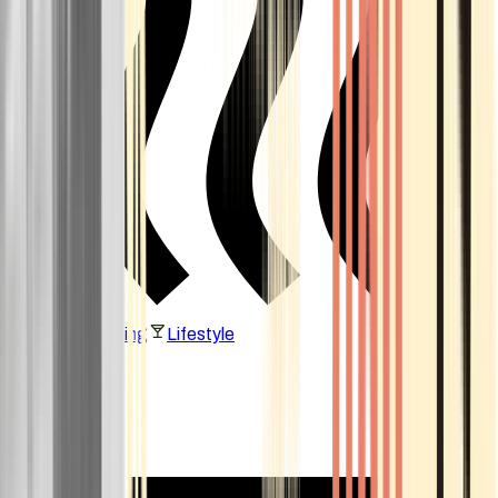
Vaping & Dabbing
Lifestyle