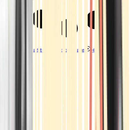
Strains
Sativa Strains
Indica Strains
Hybrid Strains
Standorte