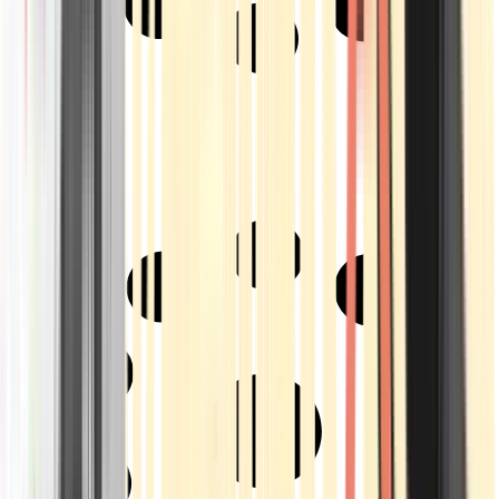
Strains