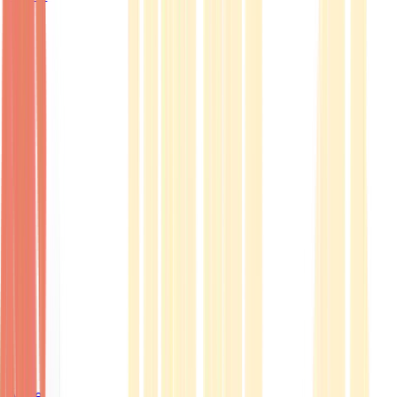
Ärzte