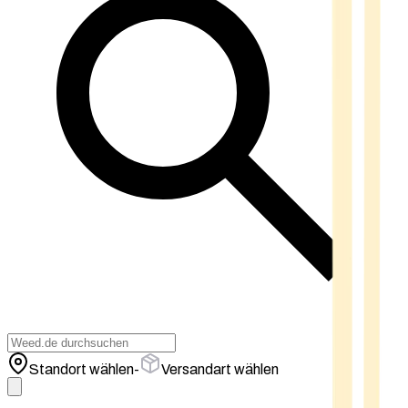
Standort wählen
-
Versandart wählen