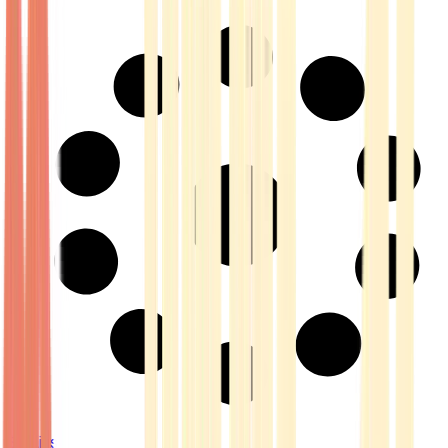
Strains