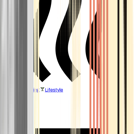
Vaping & Dabbing
Lifestyle