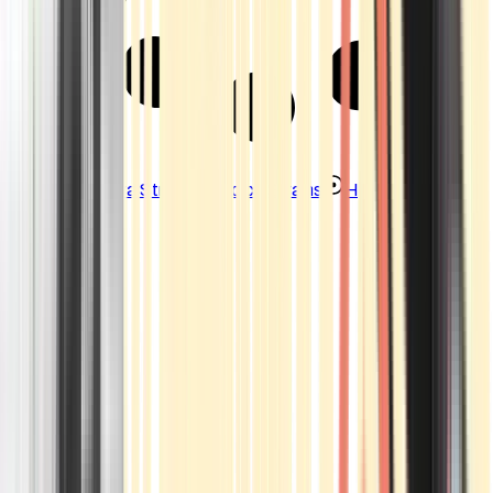
Strains
Sativa Strains
Indica Strains
Hybrid Strains
Standorte