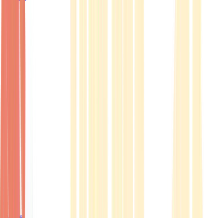
Ärzte