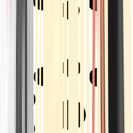
Strains