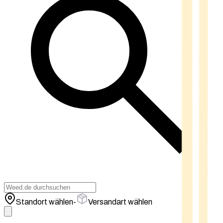
Standort wählen
-
Versandart wählen