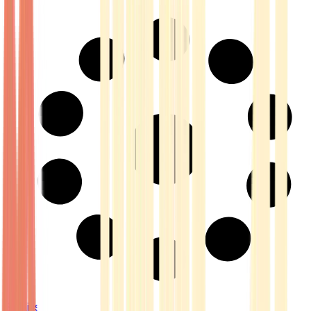
Strains