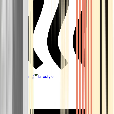
Vaping & Dabbing
Lifestyle