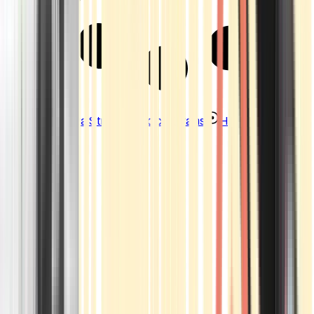
Strains
Sativa Strains
Indica Strains
Hybrid Strains
Standorte