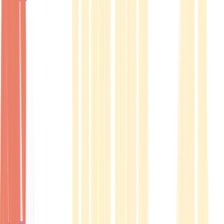
Ärzte