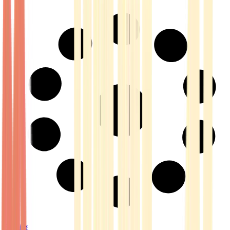
Strains