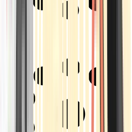
Strains