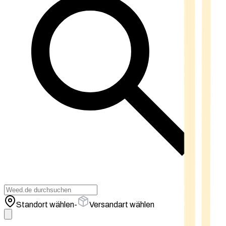
Standort wählen
-
Versandart wählen