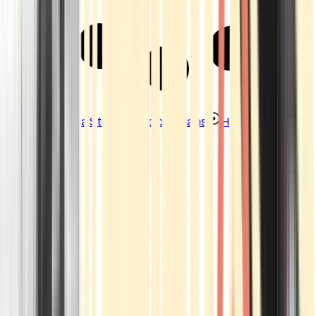
Strains
Sativa Strains
Indica Strains
Hybrid Strains
Standorte