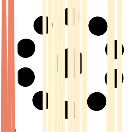
Strains