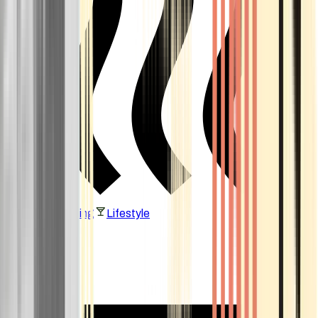
Vaping & Dabbing
Lifestyle