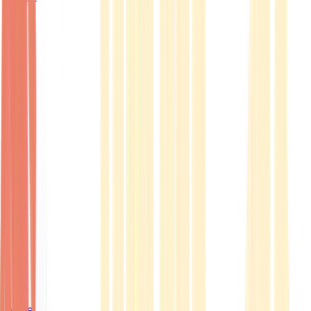
Ärzte