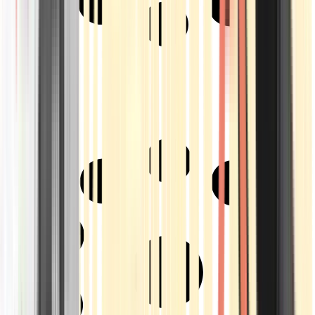
Strains