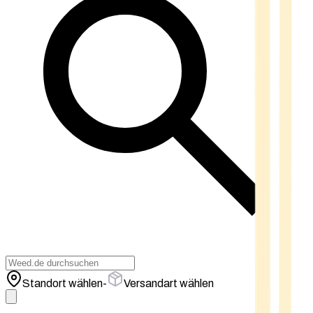
Standort wählen
-
Versandart wählen