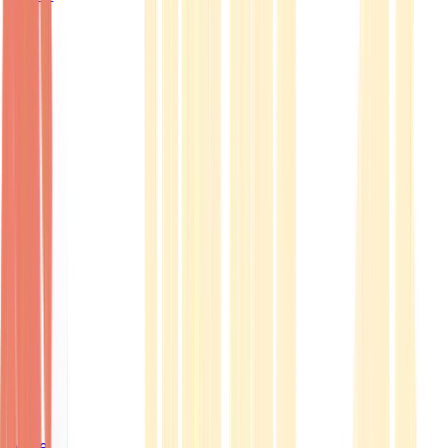
Ärzte