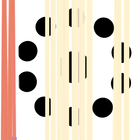
Strains