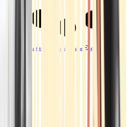
Strains
Sativa Strains
Indica Strains
Hybrid Strains
Standorte