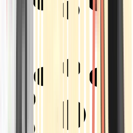
Strains