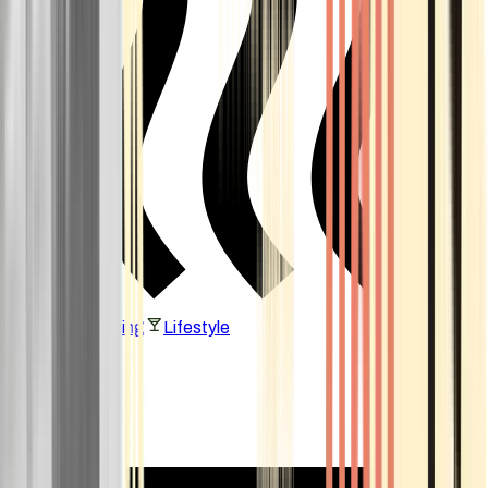
Vaping & Dabbing
Lifestyle