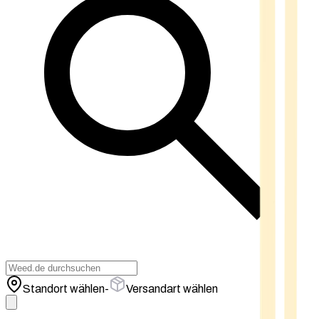
Standort wählen
-
Versandart wählen