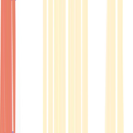
Ärzte