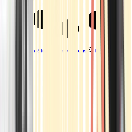
Strains
Sativa Strains
Indica Strains
Hybrid Strains
Standorte