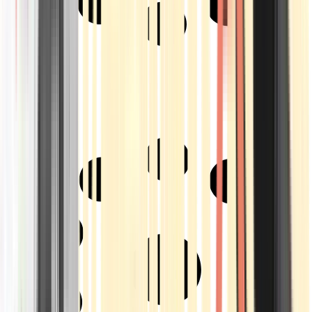
Strains