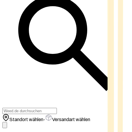
Standort wählen
-
Versandart wählen