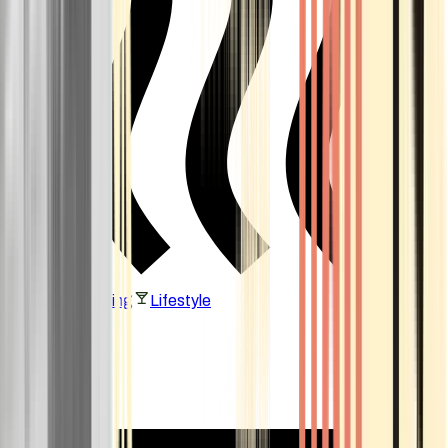
Vaping & Dabbing
Lifestyle