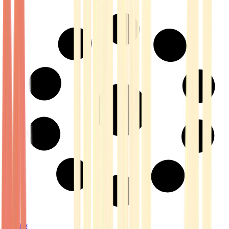
Strains