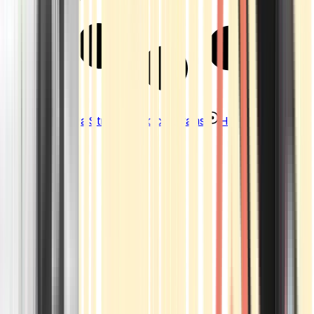
Strains
Sativa Strains
Indica Strains
Hybrid Strains
Standorte