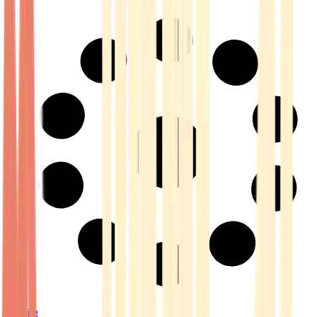
Strains