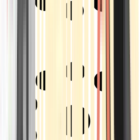
Strains