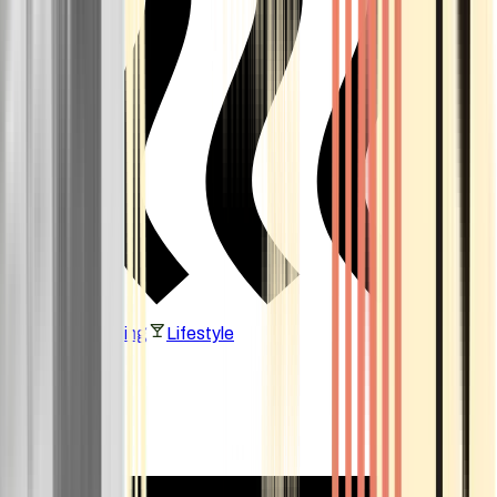
Vaping & Dabbing
Lifestyle