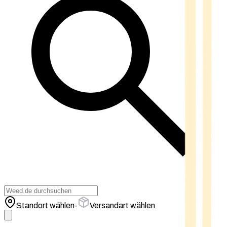
Standort wählen
-
Versandart wählen