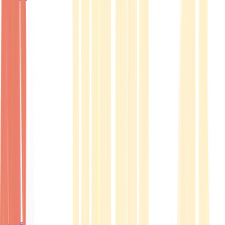
Ärzte