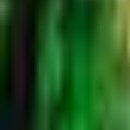
Standort wählen
-
Versandart wählen