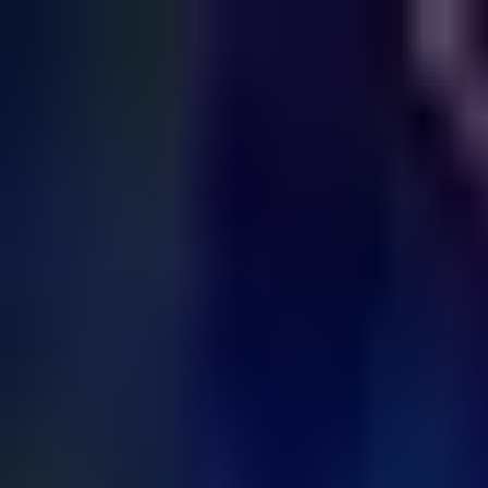
Zum Hauptinhalt springen
Weed.de: Cannabis Medizin, CBD
Dein Cannabis Kompass
Ansehen
Cannalivery (Fähren Apotheke OHG)