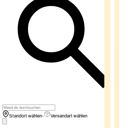
Standort wählen
-
Versandart wählen