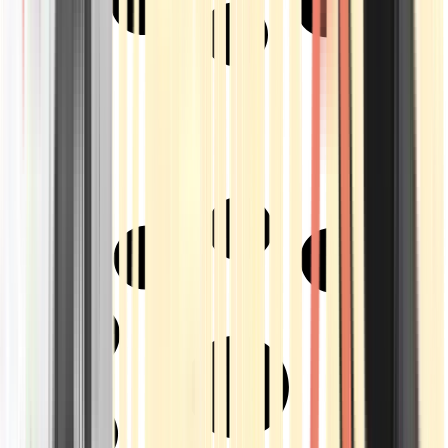
Strains