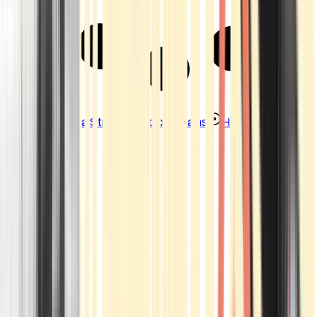
Strains
Sativa Strains
Indica Strains
Hybrid Strains
Standorte