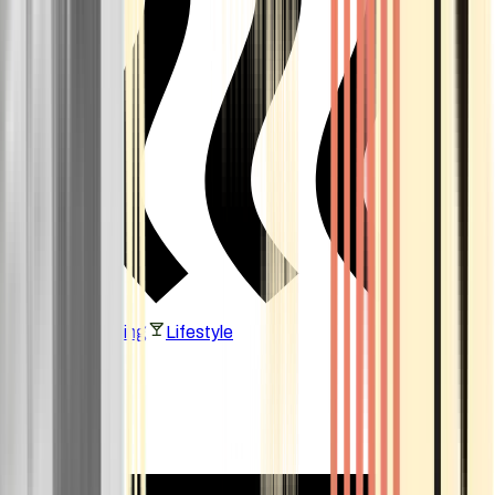
Vaping & Dabbing
Lifestyle