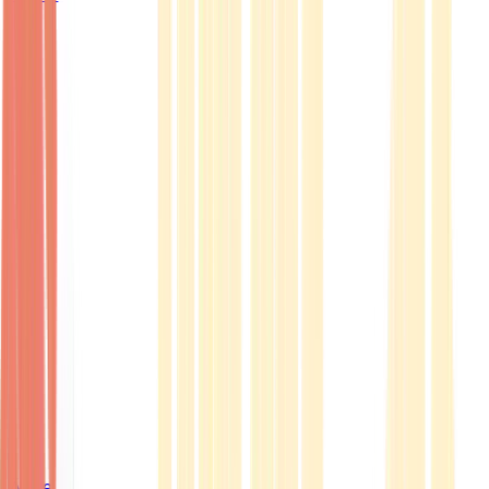
Ärzte