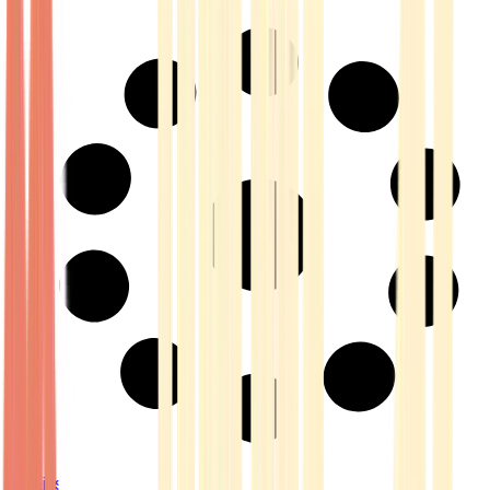
Strains