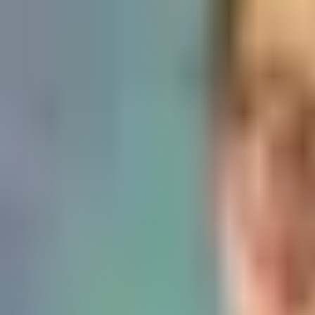
Standort wählen
-
Versandart wählen