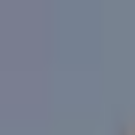
Zum Hauptinhalt springen
Weed.de: Cannabis Medizin, CBD
Dein Cannabis Kompass
Ansehen
GRÜNHORN - Apotheke im P. C.