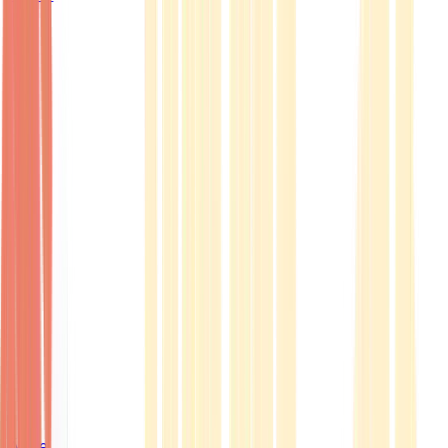
Ärzte