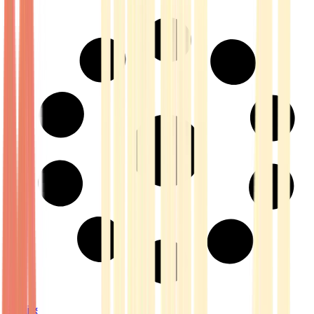
Strains