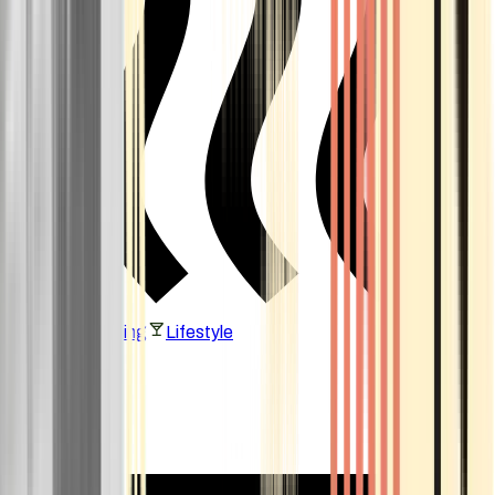
Vaping & Dabbing
Lifestyle