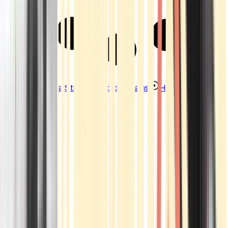
Strains
Sativa Strains
Indica Strains
Hybrid Strains
Standorte