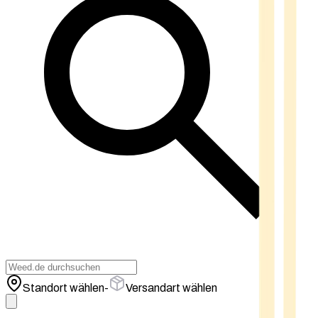
Standort wählen
-
Versandart wählen