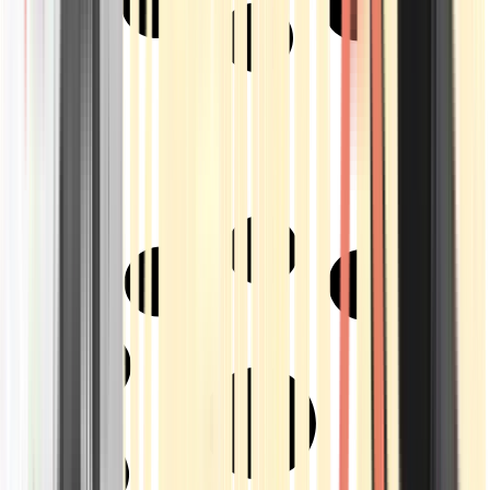
Strains