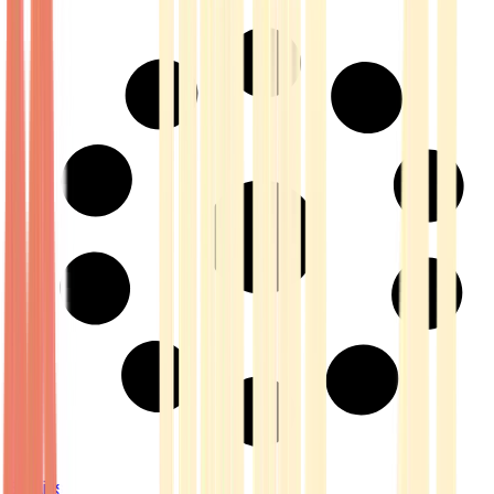
Strains