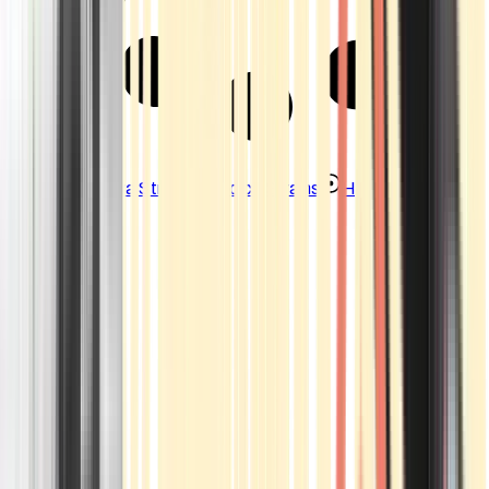
Strains
Sativa Strains
Indica Strains
Hybrid Strains
Standorte