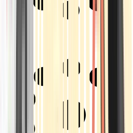
Strains