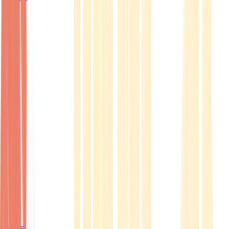
Ärzte