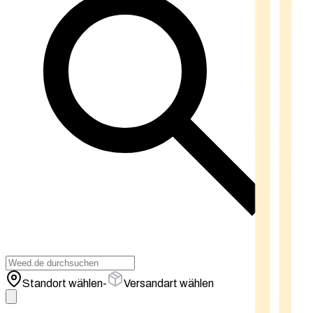
Standort wählen
-
Versandart wählen