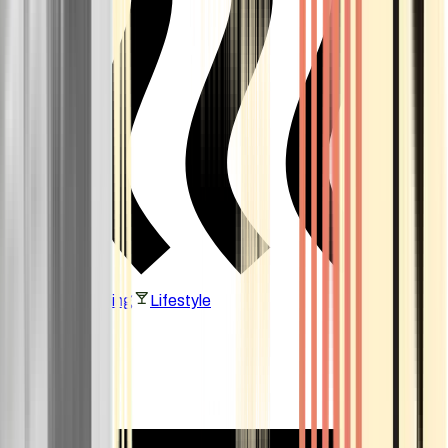
Vaping & Dabbing
Lifestyle