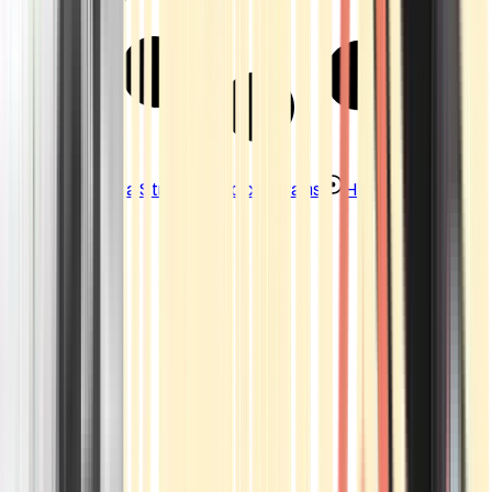
Strains
Sativa Strains
Indica Strains
Hybrid Strains
Standorte