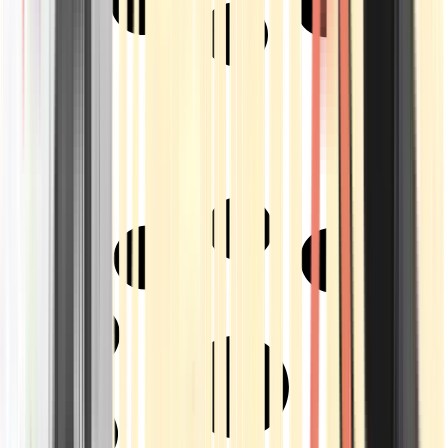
Strains