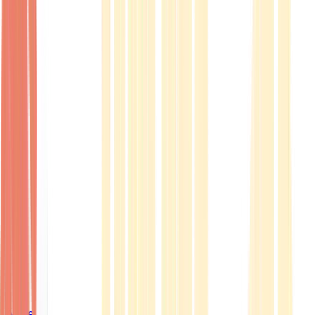
Ärzte