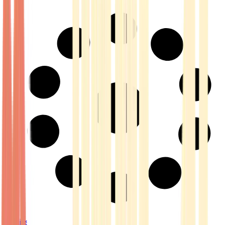
Strains