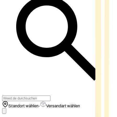
Standort wählen
-
Versandart wählen