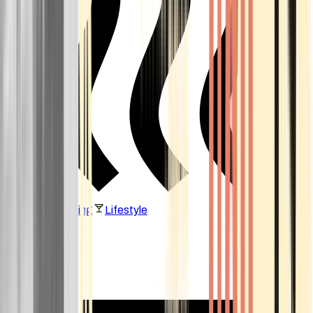
Vaping & Dabbing
Lifestyle