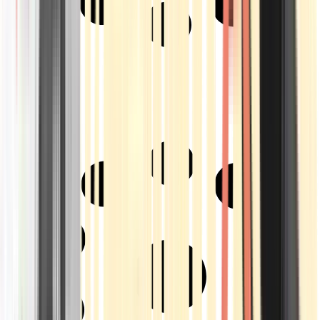
Strains