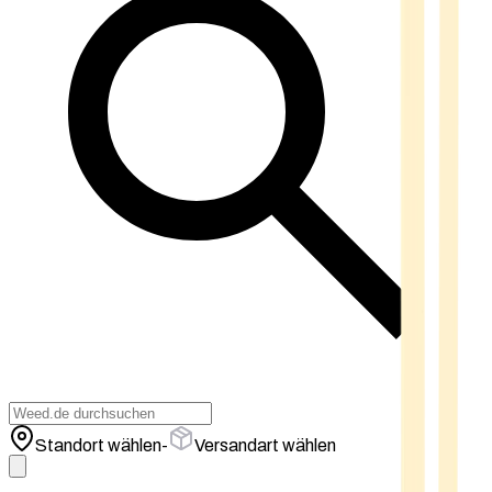
Standort wählen
-
Versandart wählen