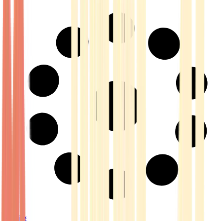
Strains