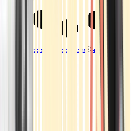
Strains
Sativa Strains
Indica Strains
Hybrid Strains
Standorte