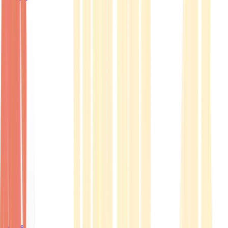
Ärzte