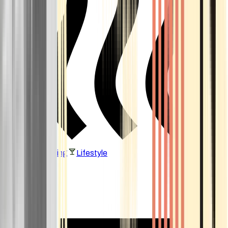
Vaping & Dabbing
Lifestyle