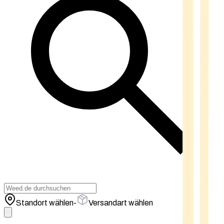
Standort wählen
-
Versandart wählen