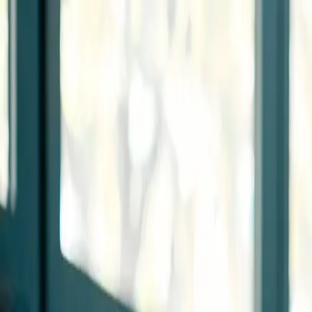
Zum Hauptinhalt springen
Weed.de: Cannabis Medizin, CBD
Dein Cannabis Kompass
Ansehen
THC Rheinland - Kleeblatt Apotheken in Düsseldorf Heerdt