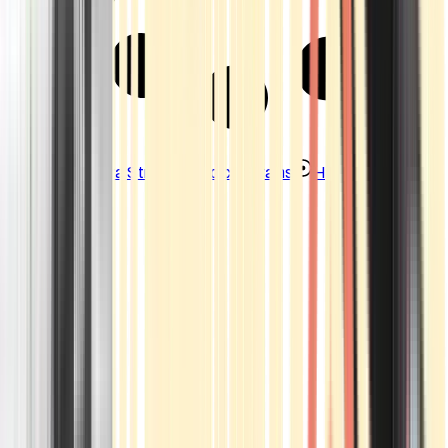
Strains
Sativa Strains
Indica Strains
Hybrid Strains
Standorte