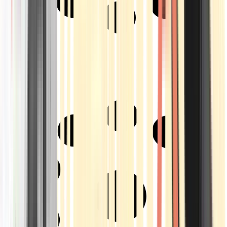
Strains