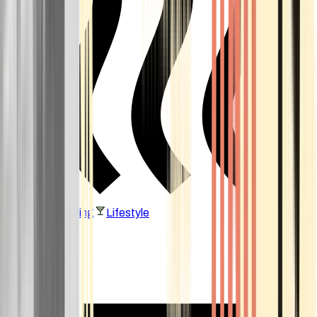
Vaping & Dabbing
Lifestyle