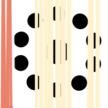
Strains