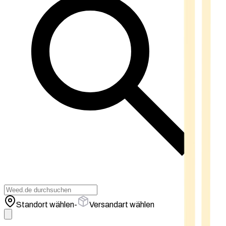
Standort wählen
-
Versandart wählen