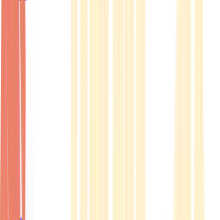
Ärzte