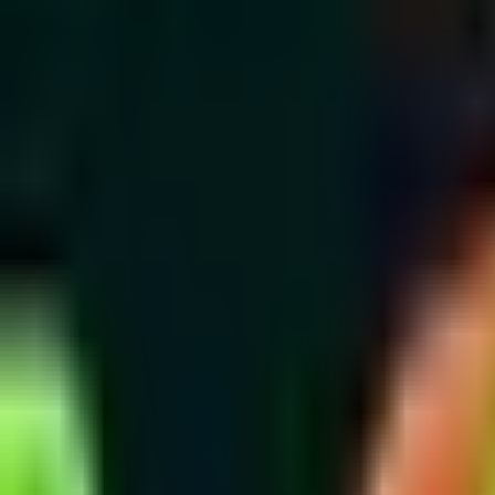
Standort wählen
-
Versandart wählen