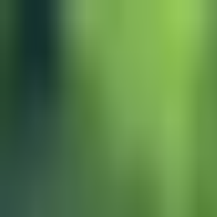
Zum Hauptinhalt springen
Weed.de: Cannabis Medizin, CBD
Dein Cannabis Kompass
Ansehen
Lionsherb.de