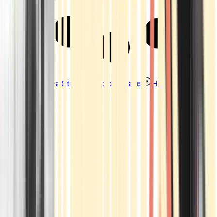
Strains
Sativa Strains
Indica Strains
Hybrid Strains
Standorte