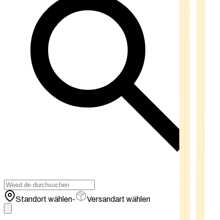
Standort wählen
-
Versandart wählen