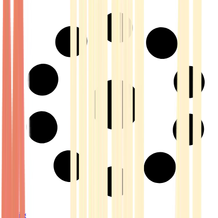
Strains