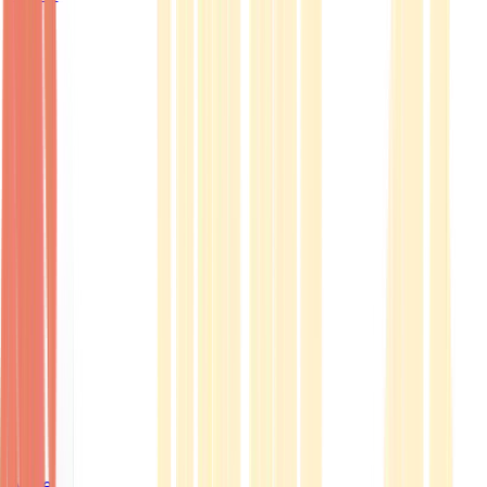
Ärzte