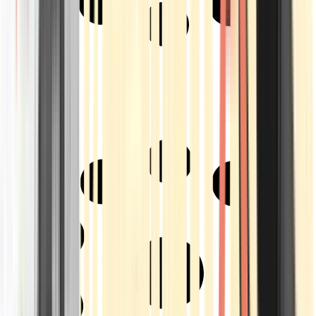
Strains