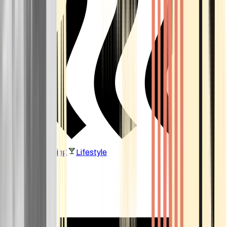
Vaping & Dabbing
Lifestyle