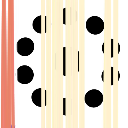
Strains