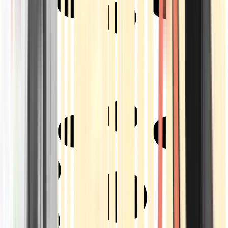
Strains