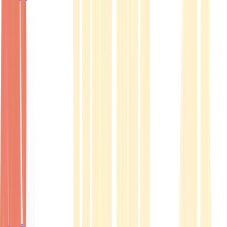
Ärzte