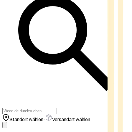
Standort wählen
-
Versandart wählen