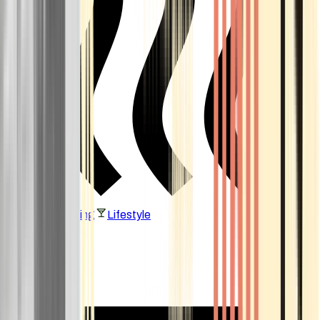
Vaping & Dabbing
Lifestyle