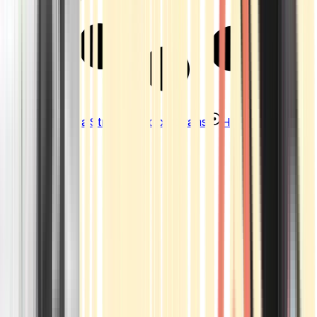
Strains
Sativa Strains
Indica Strains
Hybrid Strains
Standorte