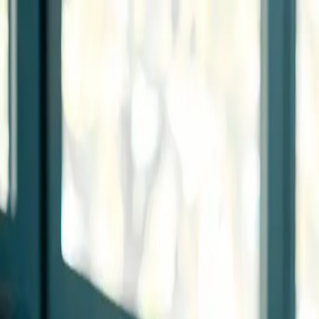
Zum Hauptinhalt springen
Weed.de: Cannabis Medizin, CBD
Dein Cannabis Kompass
Ansehen
Cannamedicus