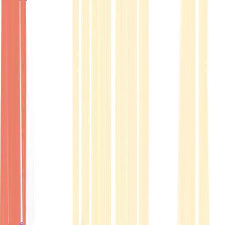
Ärzte