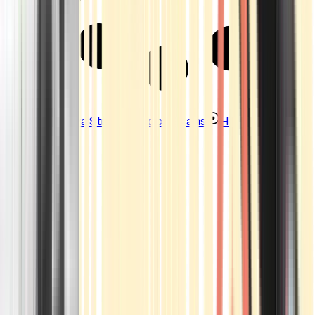
Strains
Sativa Strains
Indica Strains
Hybrid Strains
Standorte