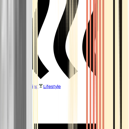
Vaping & Dabbing
Lifestyle