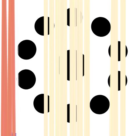
Strains