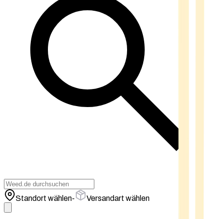
Standort wählen
-
Versandart wählen