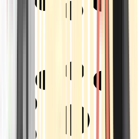
Strains