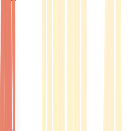
Ärzte