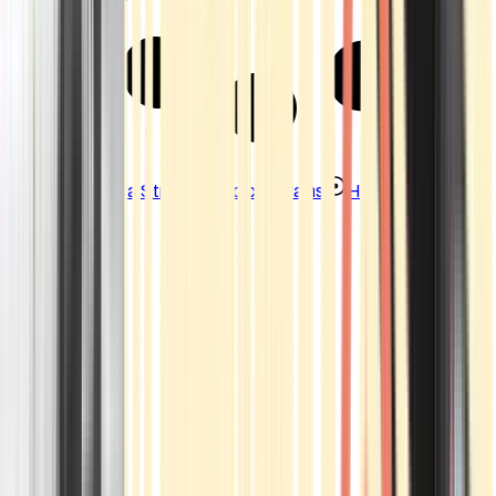
Strains
Sativa Strains
Indica Strains
Hybrid Strains
Standorte