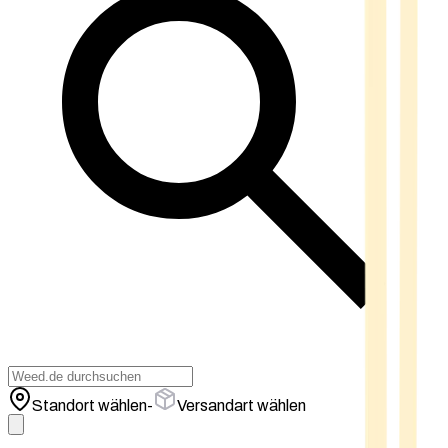
Standort wählen
-
Versandart wählen