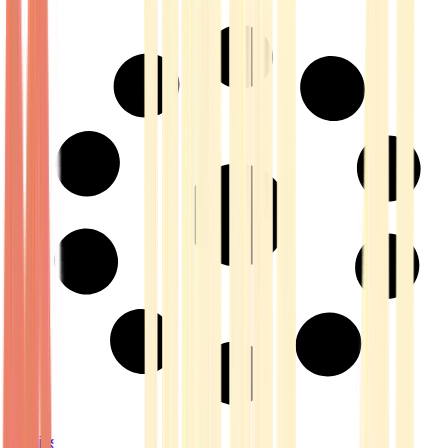
Strains