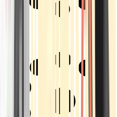
Strains