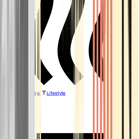
Vaping & Dabbing
Lifestyle