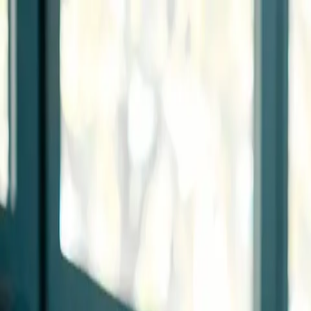
Zum Hauptinhalt springen
Weed.de: Cannabis Medizin, CBD
Dein Cannabis Kompass
Ansehen
Pestalozzi Apotheke