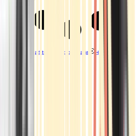
Strains
Sativa Strains
Indica Strains
Hybrid Strains
Standorte