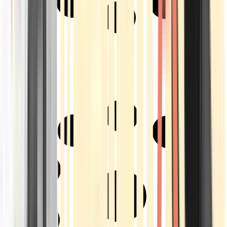
Strains