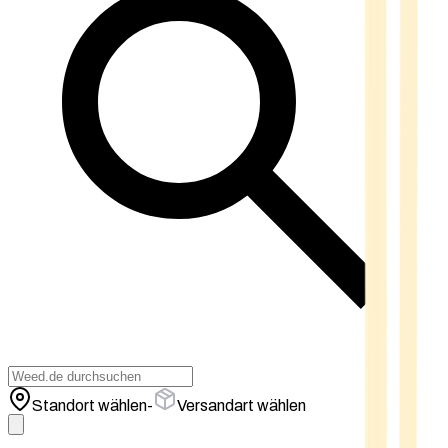
Standort wählen
-
Versandart wählen