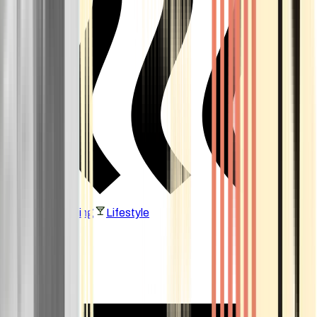
Vaping & Dabbing
Lifestyle