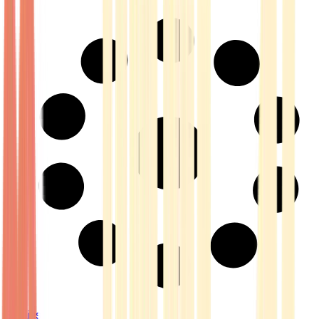
Strains