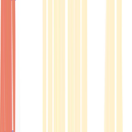
Ärzte