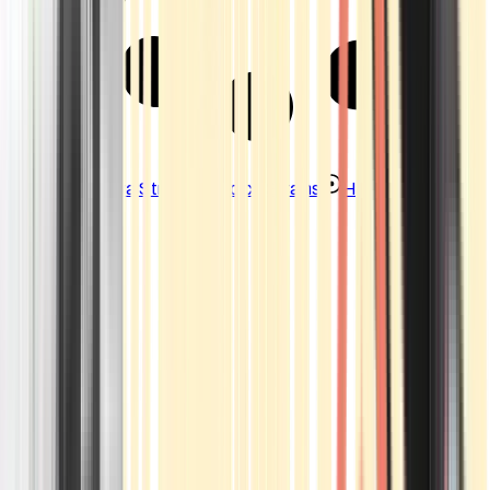
Strains
Sativa Strains
Indica Strains
Hybrid Strains
Standorte