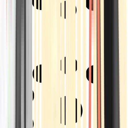
Strains