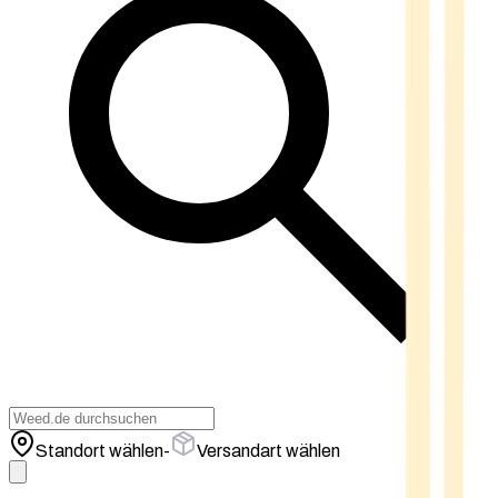
Standort wählen
-
Versandart wählen