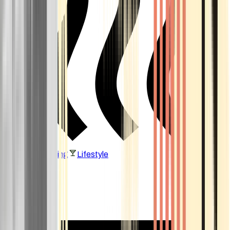
Vaping & Dabbing
Lifestyle