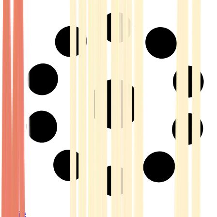
Strains