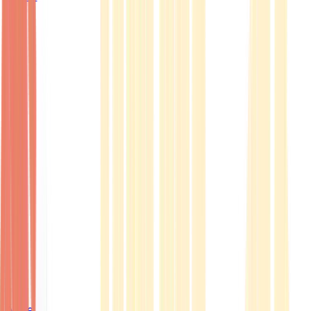
Ärzte