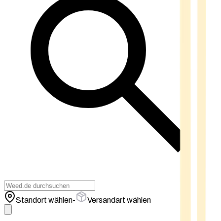
Standort wählen
-
Versandart wählen