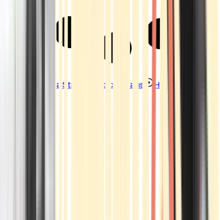
Strains
Sativa Strains
Indica Strains
Hybrid Strains
Standorte