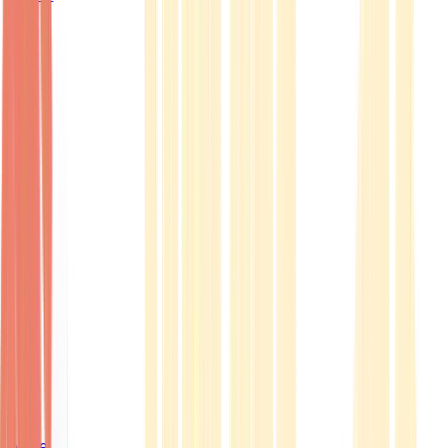
Ärzte