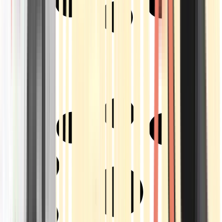
Strains