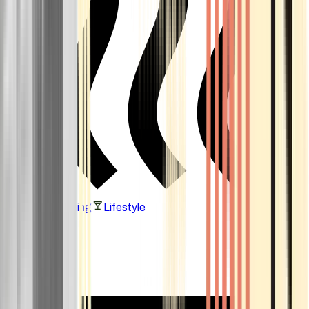
Vaping & Dabbing
Lifestyle