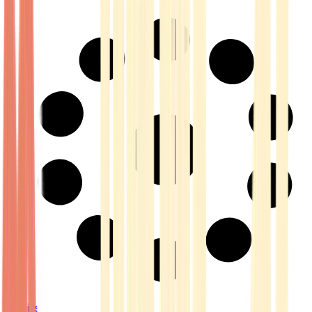
Strains