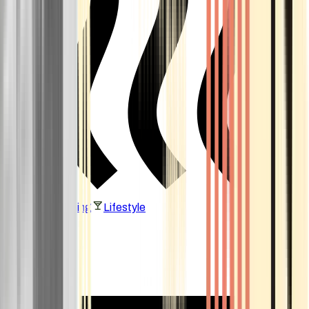
Vaping & Dabbing
Lifestyle