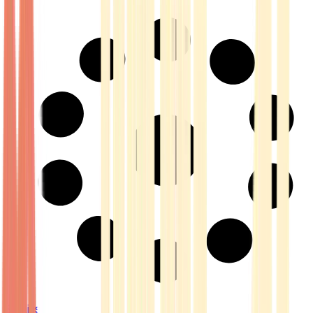
Strains