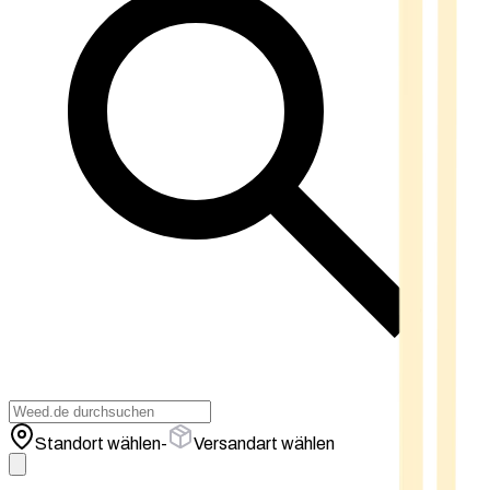
Standort wählen
-
Versandart wählen