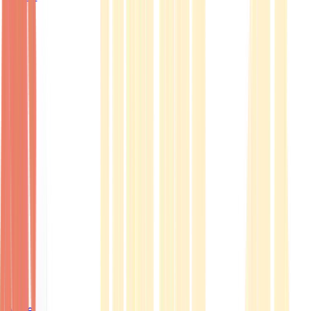
Ärzte