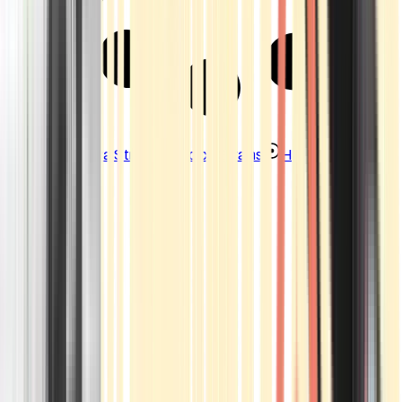
Strains
Sativa Strains
Indica Strains
Hybrid Strains
Standorte