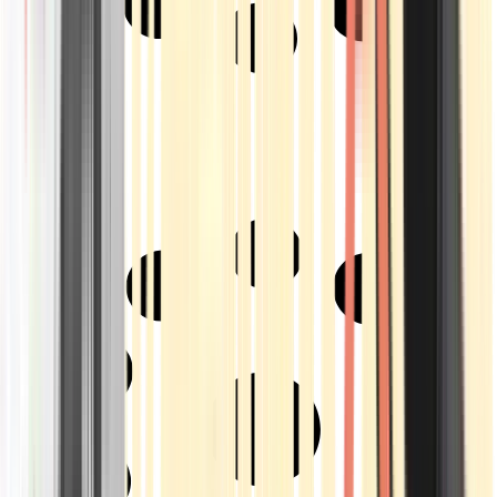
Strains