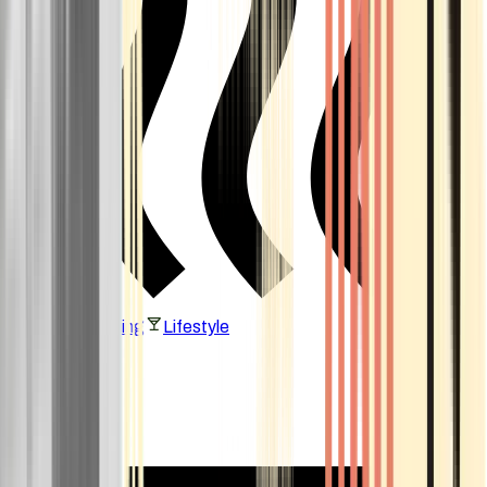
Vaping & Dabbing
Lifestyle