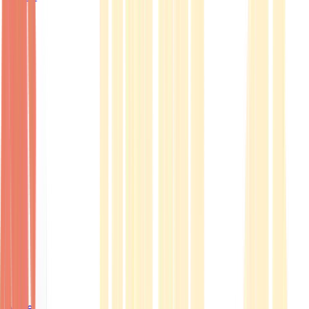
Ärzte