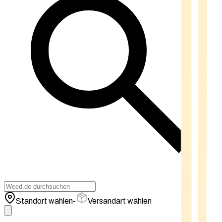
Standort wählen
-
Versandart wählen