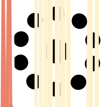
Strains