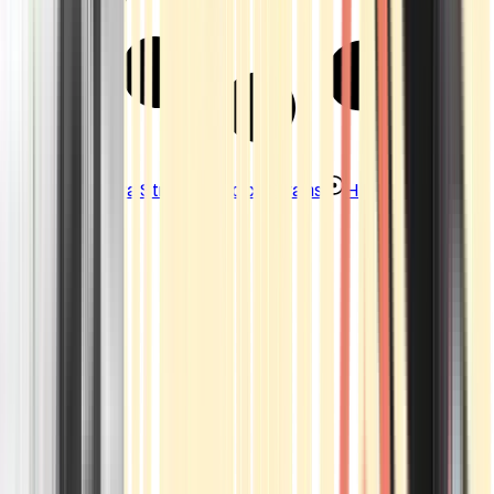
Strains
Sativa Strains
Indica Strains
Hybrid Strains
Standorte