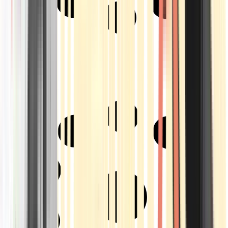
Strains