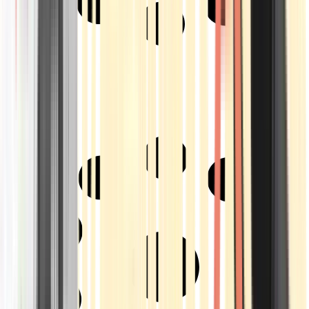
Strains