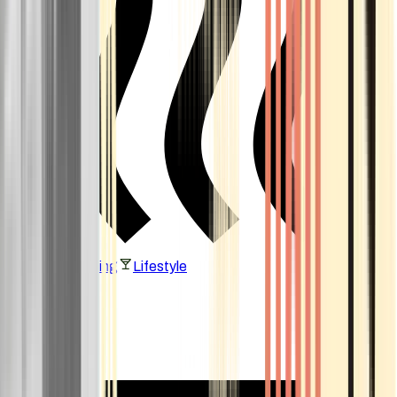
Vaping & Dabbing
Lifestyle