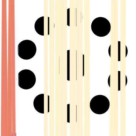
Strains