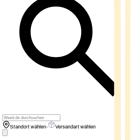
Standort wählen
-
Versandart wählen