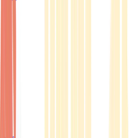
Ärzte