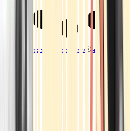
Strains
Sativa Strains
Indica Strains
Hybrid Strains
Standorte