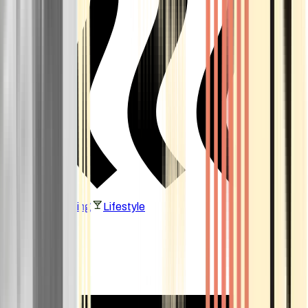
Vaping & Dabbing
Lifestyle