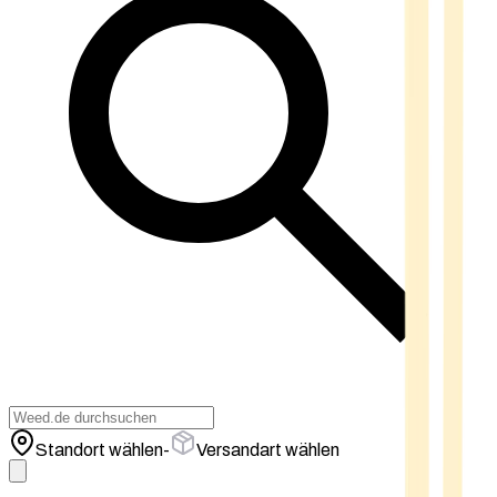
Standort wählen
-
Versandart wählen