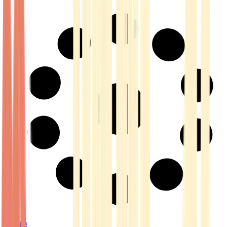
Strains