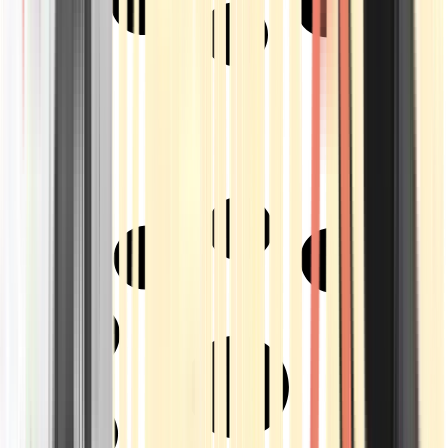
Strains