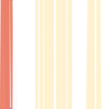
Ärzte