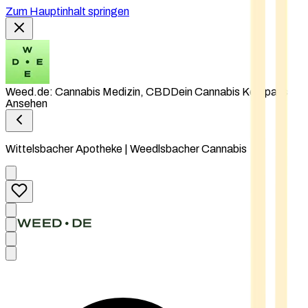
Zum Hauptinhalt springen
Weed.de: Cannabis Medizin, CBD
Dein Cannabis Kompass
Ansehen
Wittelsbacher Apotheke | Weedlsbacher Cannabis