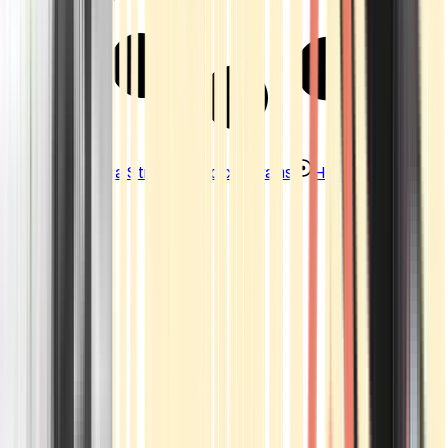
Strains
Sativa Strains
Indica Strains
Hybrid Strains
Standorte