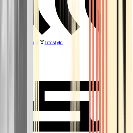
Vaping & Dabbing
Lifestyle