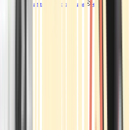
Strains
Sativa Strains
Indica Strains
Hybrid Strains
Standorte