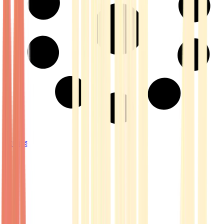
Strains