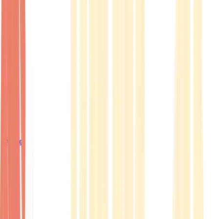
Ärzte