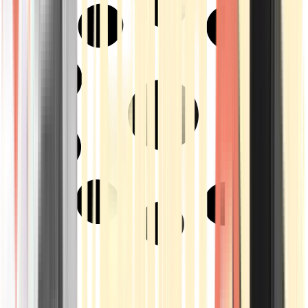
Strains