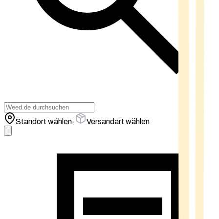
Standort wählen
-
Versandart wählen