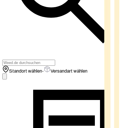
Standort wählen
-
Versandart wählen