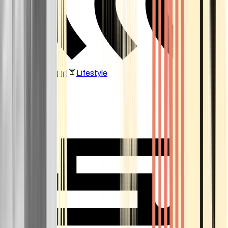
Vaping & Dabbing
Lifestyle