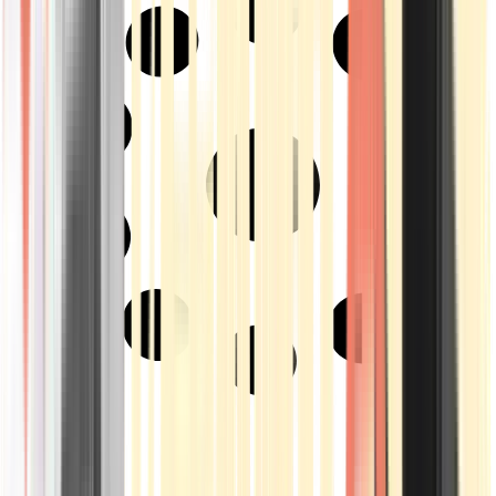
Strains