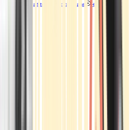
Strains
Sativa Strains
Indica Strains
Hybrid Strains
Standorte