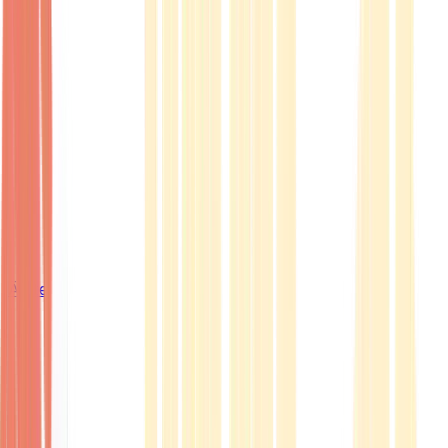
Ärzte