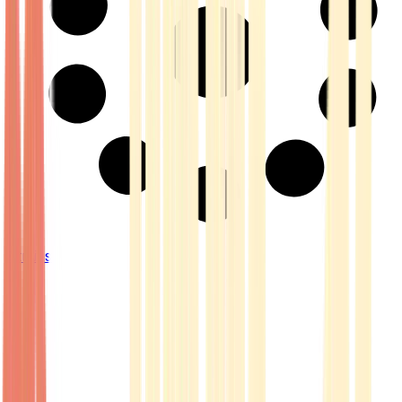
Strains